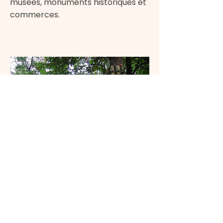
musées, monuments historiques et
commerces.
Escalade parmi les
arbres
À 15 km se trouve un parc