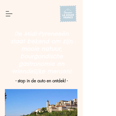
De Midi-Pyreneeën
staat bekend om zijn
mooie natuur,
bourgondische
gastronomie en
vriendelijke mensen!
- stap in de auto en ontdek! -